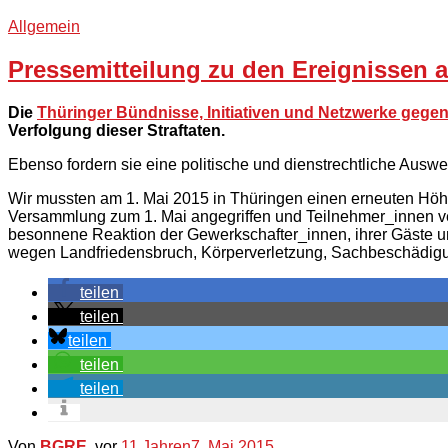
Allgemein
Pressemitteilung zu den Ereignissen a
Die
Thüringer Bündnisse, Initiativen und Netzwerke gege
Verfolgung dieser Straftaten.
Ebenso fordern sie eine politische und dienstrechtliche Aus
Wir mussten am 1. Mai 2015 in Thüringen einen erneuten Höhe
Versammlung zum 1. Mai angegriffen und Teilnehmer_innen ver
besonnene Reaktion der Gewerkschafter_innen, ihrer Gäste und
wegen Landfriedensbruch, Körperverletzung, Sachbeschädi
teilen
teilen
teilen
teilen
teilen
Von
BGRE
, vor
11 Jahren
7. Mai 2015