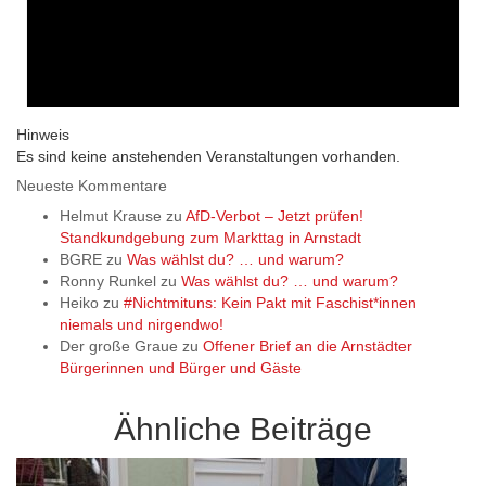
Hinweis
Es sind keine anstehenden Veranstaltungen vorhanden.
Neueste Kommentare
Helmut Krause
zu
AfD-Verbot – Jetzt prüfen!
Standkundgebung zum Markttag in Arnstadt
BGRE
zu
Was wählst du? … und warum?
Ronny Runkel
zu
Was wählst du? … und warum?
Heiko
zu
#Nichtmituns: Kein Pakt mit Faschist*innen
niemals und nirgendwo!
Der große Graue
zu
Offener Brief an die Arnstädter
Bürgerinnen und Bürger und Gäste
Ähnliche Beiträge