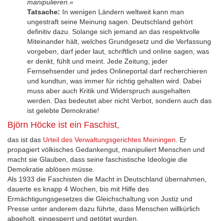
manipulieren.«
Tatsache:
In wenigen Ländern weltweit kann man
ungestraft seine Meinung sagen. Deutschland gehört
definitiv dazu. Solange sich jemand an das respektvolle
Miteinander hält, welches Grundgesetz und die Verfassung
vorgeben, darf jeder laut, schriftlich und online sagen, was
er denkt, fühlt und meint. Jede Zeitung, jeder
Fernsehsender und jedes Onlineportal darf recherchieren
und kundtun, was immer für richtig gehalten wird. Dabei
muss aber auch Kritik und Widerspruch ausgehalten
werden. Das bedeutet aber nicht Verbot, sondern auch das
ist gelebte Demokratie!
Björn Höcke ist ein Faschist,
das ist das
Urteil des Verwaltungsgerichtes Meiningen
. Er
propagiert völkisches Gedankengut, manipuliert Menschen und
macht sie Glauben, dass seine faschistische Ideologie die
Demokratie ablösen müsse.
Als 1933 die Faschisten die Macht in Deutschland übernahmen,
dauerte es knapp 4 Wochen, bis mit Hilfe des
Ermächtigungsgesetzes die Gleichschaltung von Justiz und
Presse unter anderem dazu führte, dass Menschen willkürlich
abgeholt, eingesperrt und getötet wurden.