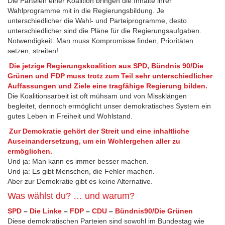
Die Parteien einer Koalition bringen die Inhalte ihrer
Wahlprogramme mit in die Regierungsbildung. Je
unterschiedlicher die Wahl- und Parteiprogramme, desto
unterschiedlicher sind die Pläne für die Regierungsaufgaben.
Notwendigkeit: Man muss Kompromisse finden, Prioritäten
setzen, streiten!
Die jetzige Regierungskoalition aus SPD, Bündnis 90/Die
Grünen und FDP muss trotz zum Teil sehr unterschiedlicher
Auffassungen und Ziele eine tragfähige Regierung bilden.
Die Koalitionsarbeit ist oft mühsam und von Missklängen
begleitet, dennoch ermöglicht unser demokratisches System ein
gutes Leben in Freiheit und Wohlstand.
Zur Demokratie gehört der Streit und eine inhaltliche
Auseinandersetzung, um ein Wohlergehen aller zu
ermöglichen.
Und ja: Man kann es immer besser machen.
Und ja: Es gibt Menschen, die Fehler machen.
Aber zur Demokratie gibt es keine Alternative.
Was wählst du? … und warum?
SPD
–
Die Linke
–
FDP
–
CDU
–
Bündnis90/Die Grünen
Diese demokratischen Parteien sind sowohl im Bundestag wie