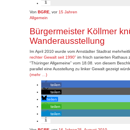
Von
BGRE
, vor
15 Jahren
Allgemein
Bürgermeister Köllmer k
Wanderausstellung
Im April 2010 wurde vom Arnstädter Stadtrat mehrheit
rechter Gewalt seit 1990”
im frisch sanierten Rathaus 
“Thüringer Allgemeine” vom 18.08. von diesem Beschlu
parallel eine Ausstellung zu linker Gewalt gezeigt würd
(mehr …)
teilen
teilen
teilen
teilen
teilen
Von
BGRE
, vor
16 Jahren
25. August 2010