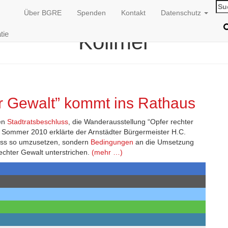
Su
Über BGRE
Spenden
Kontakt
Datenschutz
nac
tie
Köllmer
er Gewalt” kommt ins Rathaus
den
Stadtratsbeschluss
, die Wanderausstellung “Opfer rechter
m Sommer 2010 erklärte der Arnstädter Bürgermeister H.C.
hluss so umzusetzen, sondern
Bedingungen
an die Umsetzung
echter Gewalt unterstrichen.
(mehr …)