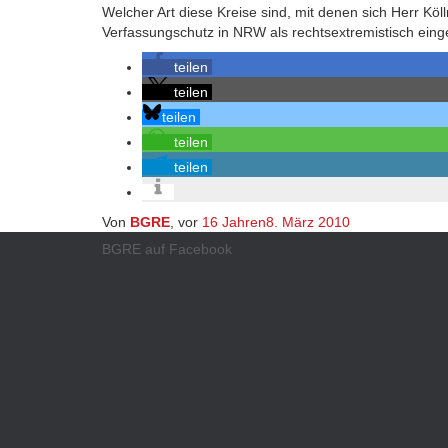
Welcher Art diese Kreise sind, mit denen sich Herr Köll
Verfassungschutz in NRW als rechtsextremistisch ein
teilen
teilen
teilen
teilen
teilen
Von
BGRE
, vor
16 Jahren
8. März 2010
BGRE auf Facebook