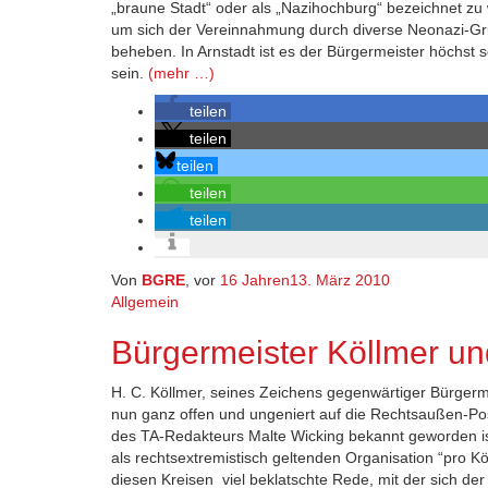
„braune Stadt“ oder als „Nazihochburg“ bezeichnet zu
um sich der Vereinnahmung durch diverse Neonazi-G
beheben. In Arnstadt ist es der Bürgermeister höchst se
sein.
(mehr …)
teilen
teilen
teilen
teilen
teilen
Von
BGRE
, vor
16 Jahren
13. März 2010
Allgemein
Bürgermeister Köllmer un
H. C. Köllmer, seines Zeichens gegenwärtiger Bürgermei
nun ganz offen und ungeniert auf die Rechtsaußen-Posi
des TA-Redakteurs Malte Wicking bekannt geworden ist,
als rechtsextremistisch geltenden Organisation “pro K
diesen Kreisen viel beklatschte Rede, mit der sich der