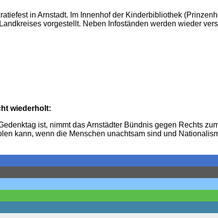
iefest in Arnstadt. Im Innenhof der Kinderbibliothek (Prinzenho
Landkreises vorgestellt. Neben Infoständen werden wieder ver
ht wiederholt:
6 Gedenktag ist, nimmt das Arnstädter Bündnis gegen Rechts z
rholen kann, wenn die Menschen unachtsam sind und Nationali