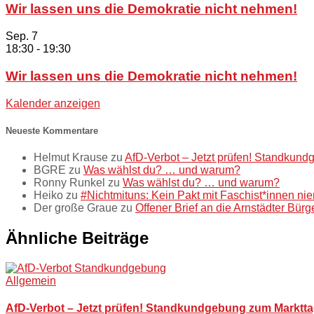
Wir lassen uns die Demokratie nicht nehmen!
Sep.
7
18:30
-
19:30
Wir lassen uns die Demokratie nicht nehmen!
Kalender anzeigen
Neueste Kommentare
Helmut Krause
zu
AfD-Verbot – Jetzt prüfen! Standkund
BGRE
zu
Was wählst du? … und warum?
Ronny Runkel
zu
Was wählst du? … und warum?
Heiko
zu
#Nichtmituns: Kein Pakt mit Faschist*innen ni
Der große Graue
zu
Offener Brief an die Arnstädter Bür
Ähnliche Beiträge
Allgemein
AfD-Verbot – Jetzt prüfen! Standkundgebung zum Markttag