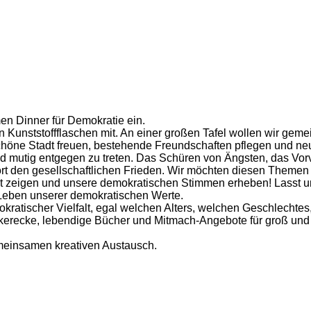
n Dinner für Demokratie ein.
 in Kunststoffflaschen mit. An einer großen Tafel wollen wir 
höne Stadt freuen, bestehende Freundschaften pflegen und ne
d mutig entgegen zu treten. Das Schüren von Ängsten, das Vor
 stört den gesellschaftlichen Frieden. Wir möchten diesen Them
t zeigen und unsere demokratischen Stimmen erheben! Lasst un
 Leben unserer demokratischen Werte.
okratischer Vielfalt, egal welchen Alters, welchen Geschlechtes
kerecke, lebendige Bücher und Mitmach-Angebote für groß und 
emeinsamen kreativen Austausch.