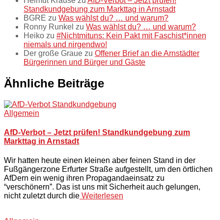
Helmut Krause
zu
AfD-Verbot – Jetzt prüfen!
Standkundgebung zum Markttag in Arnstadt
BGRE
zu
Was wählst du? … und warum?
Ronny Runkel
zu
Was wählst du? … und warum?
Heiko
zu
#Nichtmituns: Kein Pakt mit Faschist*innen
niemals und nirgendwo!
Der große Graue
zu
Offener Brief an die Arnstädter
Bürgerinnen und Bürger und Gäste
Ähnliche Beiträge
Allgemein
AfD-Verbot – Jetzt prüfen! Standkundgebung zum
Markttag in Arnstadt
Wir hatten heute einen kleinen aber feinen Stand in der
Fußgängerzone Erfurter Straße aufgestellt, um den örtlichen
AfDern ein wenig ihren Propagandaeinsatz zu
“verschönern”. Das ist uns mit Sicherheit auch gelungen,
nicht zuletzt durch die
Weiterlesen