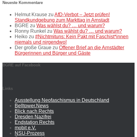
Neueste Kommentare
Helmut Krause
zu
AfD-Verbot – Jetzt prüfen!
Standkundgebung zum Markttag in Arnstadt
BGRE
zu
Was wählst du? … und warum?
Ronny Runkel
zu
Was wählst du? … und warum?
Heiko
zu
#Nichtmituns: Kein Pakt mit Faschist*innen
niemals und nirgendwo!
Der große Graue
zu
Offener Brief an die Arnstädter
Bürgerinnen und Bürger und Gäste
BGRE auf Facebook
Links
Ausstellung Neofaschismus in Deutschland
Belltower.News
Blick nach Rechts
Dresden Nazifrei
Endstation Rechts
mobit e.V.
NSU-Prozess