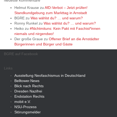
Neueste Kommentare
Helmut Krause
zu
AfD-Verbot – Jetzt prüfen!
Standkundgebung zum Markttag in Arnstadt
BGRE
zu
Was wählst du? … und warum?
Ronny Runkel
zu
Was wählst du? … und warum?
Heiko
zu
#Nichtmituns: Kein Pakt mit Faschist*innen
niemals und nirgendwo!
Der große Graue
zu
Offener Brief an die Arnstädter
Bürgerinnen und Bürger und Gäste
BGRE auf Facebook
Links
Ausstellung Neofaschismus in Deutschland
Belltower.News
Blick nach Rechts
Dresden Nazifrei
Endstation Rechts
mobit e.V.
NSU-Prozess
Störungsmelder