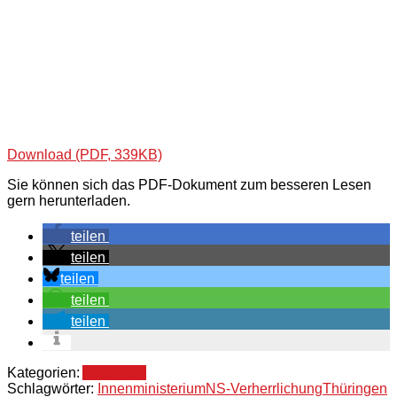
Download (PDF, 339KB)
Sie können sich das PDF-Dokument zum besseren Lesen
gern herunterladen.
teilen
teilen
teilen
teilen
teilen
Kategorien:
Allgemein
Schlagwörter:
Innenministerium
NS-Verherrlichung
Thüringen